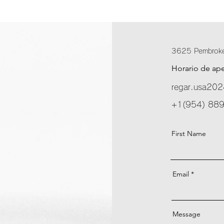
3625 Pembrok
Horario de ap
regar.usa20
+1(954) 88
First Name
Email
Message