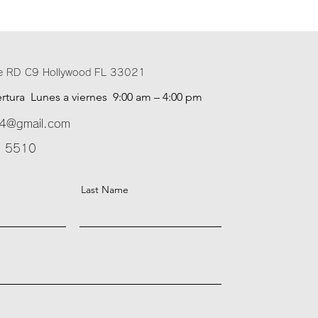
e RD C9 Hollywood FL 33021
ertura
Lunes a viernes 9
:00 am – 4:00 pm
24@gmail.com
9 5510
Last Name