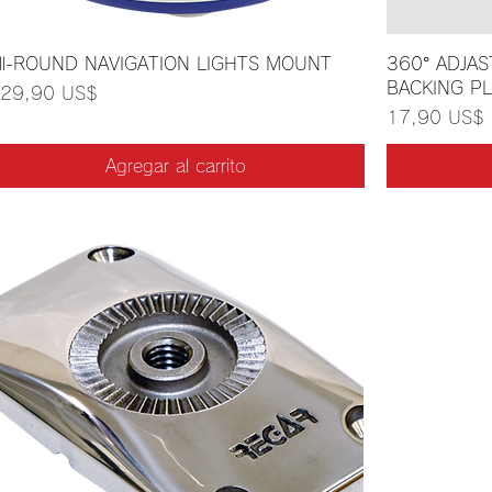
ll-ROUND NAVIGATION LIGHTS MOUNT
360° ADJA
BACKING P
recio
29,90 US$
Precio
17,90 US$
Agregar al carrito