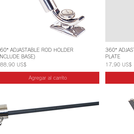
60° ADJASTABLE ROD HOLDER
360° ADJA
INCLUDE BASE)
PLATE
recio
Precio
88,90 US$
17,90 US$
Agregar al carrito