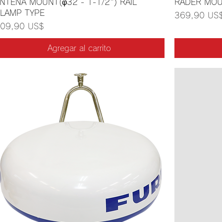
NTENA MOUNT(φ32 - 1-1/2") RAIL
RADER MOU
LAMP TYPE
Precio
369,90 US
recio
09,90 US$
Agregar al carrito