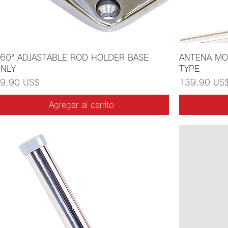
60° ADJASTABLE ROD HOLDER BASE
ANTENA MO
NLY
TYPE
recio
Precio
9,90 US$
139,90 US
Agregar al carrito