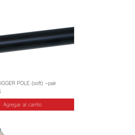
IGGER POLE (soft) ~pair
$
Agregar al carrito