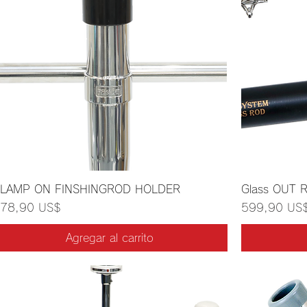
LAMP ON FINSHINGROD HOLDER
Glass OUT R
recio
Precio
78,90 US$
599,90 US
Agregar al carrito