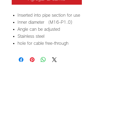
Inserted into pipe section for use
Inner diameter （M16-P1.0)
Angle can be adjusted
Stainless steel
hole for cable free-through
Contacto
3625 Pembroke Rd C9
Hollywood FL 33021
​Correo
electrónico
regar.usa2024@gmail.com
+1 (954) 889 5510
40 años de