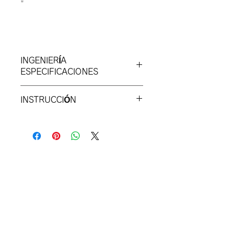
"
INGENIERÍA
ESPECIFICACIONES
Tamaño de recorte: ****
INSTRUCCIÓN
Altura: ***"
Longitud: 4,7"
Lista de materiales del producto:
acero inoxidable fundido a
presión
Ancho: 2,8"
Peso: *** libras
Contacto
3625 Pembroke Rd C9
Hollywood FL 33021
​Correo